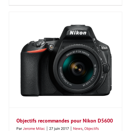
Objectifs recommandes pour Nikon D5600
Par
Jerome Milac
|
27 juin 2017
|
News
,
Objectifs