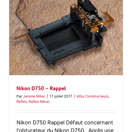
Nikon D750 – Rappel
Par
Jerome Milac
|
17 juillet 2017
|
Infos Constructeurs
,
Reflex
,
Reflex Nikon
Nikon D750 Rappel Défaut concernant
l'obturateur du Nikon D750 Après une