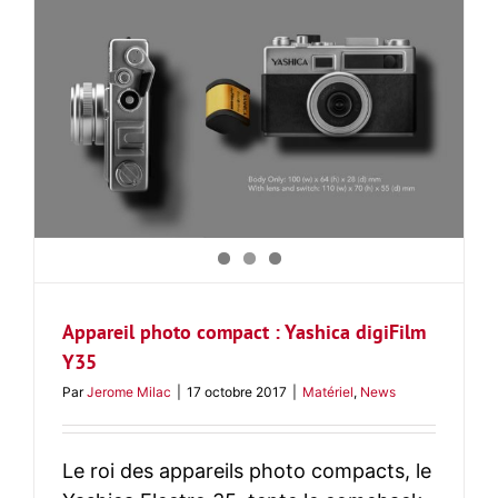
Appareil photo compact : Yashica digiFilm
Y35
Par
Jerome Milac
|
17 octobre 2017
|
Matériel
,
News
Le roi des appareils photo compacts, le