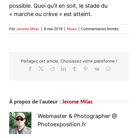
possible. Quoi qu’il en soit, le stade du
« marche ou crève » est atteint.
sur
Par
Jerome Milac
|
8 mai 2018
|
News
|
Commentaires fermés
Les
appareils
photo
hybrides
–
Partagez cet article, Choisissez votre plateforme !
La
guerre
Facebook
X
Reddit
LinkedIn
Tumblr
Pinterest
Vk
Email
aura
bien
lieu
À propos de l'auteur :
Jerome Milac
Webmaster & Photographer @
Photoexposition.fr