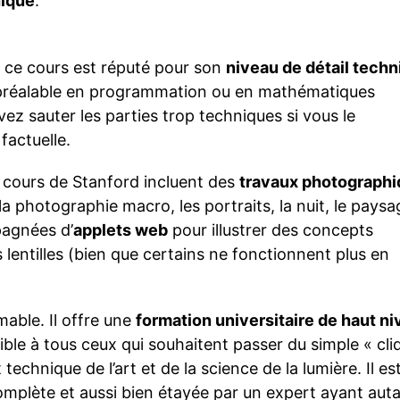
hique
.
, ce cours est réputé pour son
niveau de détail tech
 préalable en programmation ou en mathématiques
z sauter les parties trop techniques si vous le
factuelle.
u cours de Stanford incluent des
travaux photograph
a photographie macro, les portraits, la nuit, le paysa
pagnées d’
applets web
pour illustrer des concepts
lentilles (bien que certains ne fonctionnent plus en
mable. Il offre une
formation universitaire de haut n
ble à tous ceux qui souhaitent passer du simple « cli
chnique de l’art et de la science de la lumière. Il es
complète et aussi bien étayée par un expert ayant aut