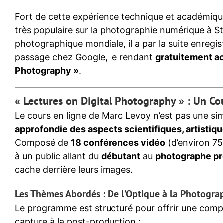
Fort de cette expérience technique et académiq
très populaire sur la photographie numérique à S
photographique mondiale, il a par la suite enregis
passage chez Google, le rendant
gratuitement ac
Photography »
.
« Lectures on Digital Photography » : Un Co
Le cours en ligne de Marc Levoy n’est pas une sim
approfondie des aspects scientifiques, artistiq
Composé de
18 conférences vidéo
(d’environ 7
à un public allant du
débutant
au
photographe pr
cache derrière leurs images.
Les Thèmes Abordés : De l’Optique à la Photogr
Le programme est structuré pour offrir une com
capture à la post-production :