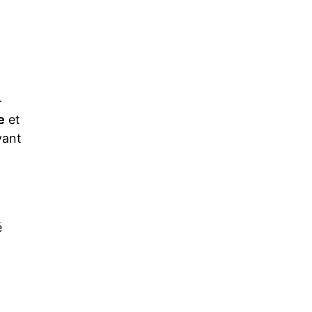
-
e
et
vant
é