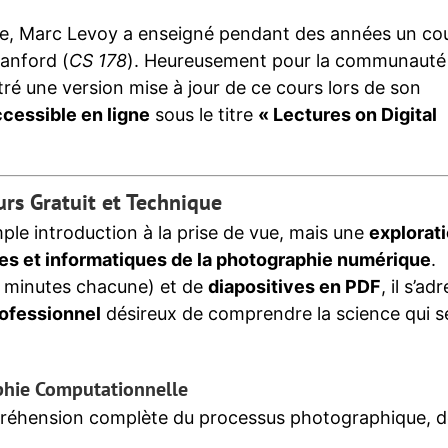
ue, Marc Levoy a enseigné pendant des années un co
tanford (
CS 178
). Heureusement pour la communauté
tré une version mise à jour de ce cours lors de son
cessible en ligne
sous le titre
« Lectures on Digital
urs Gratuit et Technique
ple introduction à la prise de vue, mais une
explorat
ues et informatiques de la photographie numérique
.
5 minutes chacune) et de
diapositives en PDF
, il s’ad
ofessionnel
désireux de comprendre la science qui s
aphie Computationnelle
préhension complète du processus photographique, d