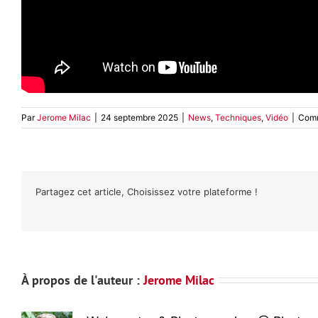
Par
Jerome Milac
|
24 septembre 2025
|
News
,
Techniques
,
Vidéo
|
Comm
Partagez cet article, Choisissez votre plateforme !
À propos de l'auteur :
Jerome Milac