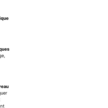
nique
iques
ge,
iveau
quer
t
ant