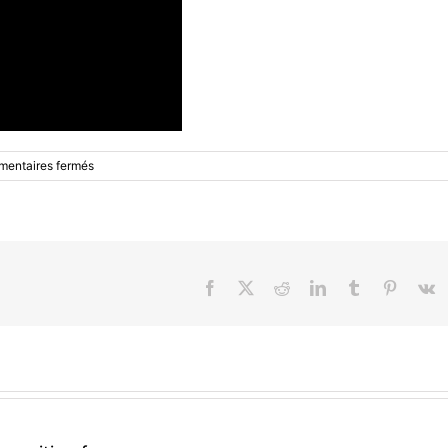
sur
entaires fermés
Maîtriser
la
Photo
Numérique
:
Le
Facebook
X
Reddit
LinkedIn
Tumblr
Pinteres
V
Cours
CS
178
Gratuit
de
Marc
Levoy
(Stanford/Google)