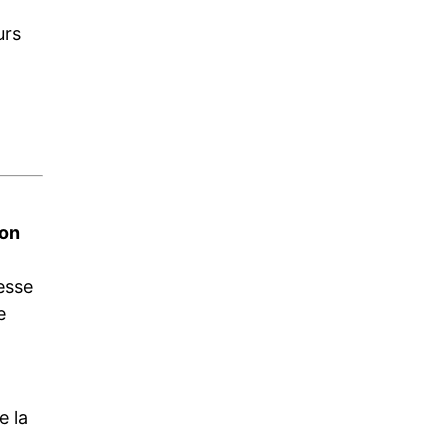
urs
ion
resse
e
e la