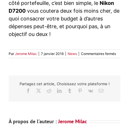
côté portefeuille, c’est bien simple, le
Nikon
D7200
vous coutera deux fois moins cher, de
quoi consacrer votre budget à d’autres
dépenses peut-être, et pourquoi pas, à un
objectif ou deux !
sur
Par
Jerome Milac
|
7 janvier 2016
|
News
|
Commentaires fermés
Nikon
D7200
vs
Nikon
D500
Partagez cet article, Choisissez votre plateforme !
Facebook
X
Reddit
LinkedIn
Tumblr
Pinterest
Vk
Email
À propos de l'auteur :
Jerome Milac