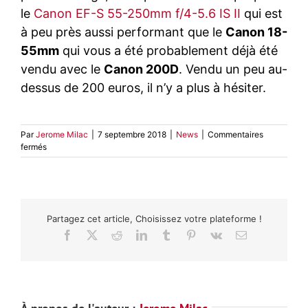
le
Canon EF-S 55-250mm f/4-5.6 IS II
qui est
à peu près aussi performant que le
Canon 18-
55mm
qui vous a été probablement déjà été
vendu avec le
Canon 200D
. Vendu un peu au-
dessus de 200 euros, il n’y a plus à hésiter.
Par
Jerome Milac
|
7 septembre 2018
|
News
|
Commentaires
sur
fermés
Objectifs
recommandés
pour
Canon
EOS
Partagez cet article, Choisissez votre plateforme !
200D
Facebook
X
Reddit
LinkedIn
Tumblr
Pinterest
Vk
Email