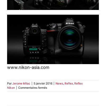
www.nikon-asia.com
Par
Jerome Milac
|
5 janvier 2016
|
News
,
Reflex
,
Reflex
sur
Nikon
|
Commentaires fermés
Nikon
D5
–
Annonce