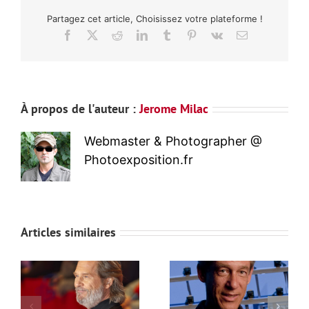
officielle
Partagez cet article, Choisissez votre plateforme !
au
CES
Facebook
X
Reddit
LinkedIn
Tumblr
Pinterest
Vk
Email
2016
À propos de l'auteur :
Jerome Milac
Webmaster & Photographer @
Photoexposition.fr
Articles similaires