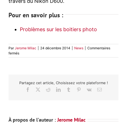
travers du Nikon D600.
Pour en savoir plus :
Problèmes sur les boitiers photo
Par
Jerome Milac
|
24 décembre 2014
|
News
|
Commentaires
sur
fermés
Probleme
Nikon
D750
–
Flare
Partagez cet article, Choisissez votre plateforme !
parasite
Facebook
X
Reddit
LinkedIn
Tumblr
Pinterest
Vk
Email
À propos de l'auteur :
Jerome Milac