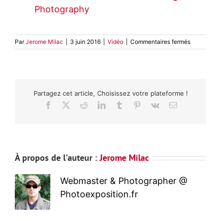
Photography
sur
Par
Jerome Milac
|
3 juin 2016
|
Vidéo
|
Commentaires fermés
Conseil
des
Pros
:
Huntington
Partagez cet article, Choisissez votre plateforme !
Witherill
Part
Facebook
X
Reddit
LinkedIn
Tumblr
Pinterest
Vk
Email
II
À propos de l'auteur :
Jerome Milac
Webmaster & Photographer @
Photoexposition.fr