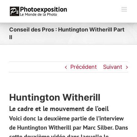
Passer
au
contenu
Conseil des Pros : Huntington Witherill Part
II
Précédent
Suivant
Huntington Witherill
Le cadre et le mouvement de l’oeil
Voici donc la deuxième partie de l’interview
de Huntington Witherill par Marc Silber. Dans
cette deuxième vidéo dans laquelle le