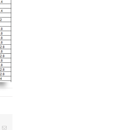
t
k
Email