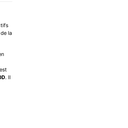
tifs
 de la
en
est
0D
. Il