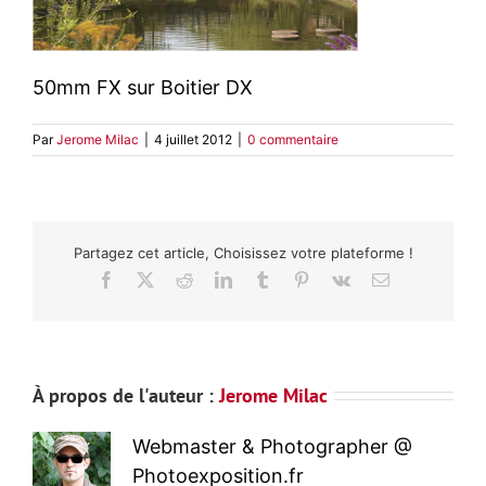
50mm FX sur Boitier DX
Par
Jerome Milac
|
4 juillet 2012
|
0 commentaire
Partagez cet article, Choisissez votre plateforme !
Facebook
X
Reddit
LinkedIn
Tumblr
Pinterest
Vk
Email
À propos de l'auteur :
Jerome Milac
Webmaster & Photographer @
Photoexposition.fr